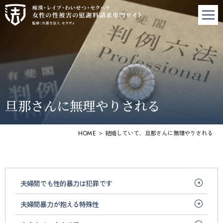
神
戸
の
性
犯
罪
の
慰
旦那さんに無理やりされる
謝
料
請
>
結婚していて、旦那さんに無理やりされる
HOME
求
|
弁
護
士
夫婦間でも性的暴力は犯罪です
法
人
夫婦間暴力が抱える特殊性
セ
ラ