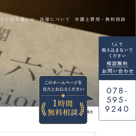
うしたら良いか
法律について
弁護士費用・無料相談
1人で
抱え込まないで
ください
相談無料
お問い合わせ
078-
595-
9240
>
相手が経営者の場合
HOME