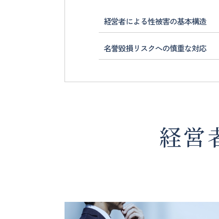
法
人
経営者による性被害の基本構造
セ
ラ
名誉毀損リスクへの慎重な対応
ヴ
ィ
経営