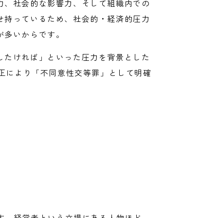
力、社会的な影響力、そして組織内での
せ持っているため、社会的・経済的圧力
が多いからです。
したければ」といった圧力を背景とした
正により「不同意性交等罪」として明確
す。経営者という立場にある人物ほど、