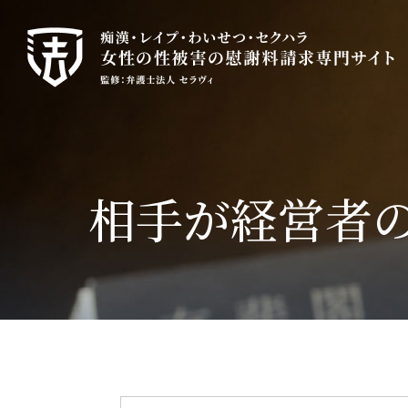
神
戸
の
性
犯
罪
相手が経営者
の
慰
謝
料
請
求
|
弁
護
士