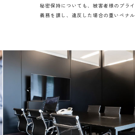
秘密保持についても、被害者様のプラ
義務を課し、違反した場合の重いペナ
us