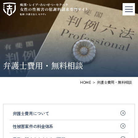
神
戸
の
性
犯
罪
の
慰
弁護士費用・無料相談
謝
料
請
>
弁護士費用・無料相談
HOME
求
|
弁
護
士
弁護士費用について
法
人
性被害案件の料金体系
セ
ラ