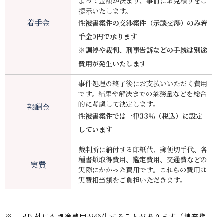
よって金額が決まり、事前にお見積りをご
提示いたします。
着手金
性被害案件の交渉案件（示談交渉）のみ着
手金
0
円で承ります
※調停や裁判、刑事告訴などの手続は別途
費用が発生いたします
事件処理の終了後にお支払いいただく費用
です。結果や解決までの業務量などを総合
的に考慮して決定します。
報酬金
性被害案件では一律
33
％（税込）に設定
しています
裁判所に納付する印紙代、郵便切手代、各
種書類取得費用、鑑定費用、交通費などの
実費
実際にかかった費用です。これらの費用は
実費相当額をご負担いただきます。
※上記以外にも別途費用が発生することがあります（捜査機